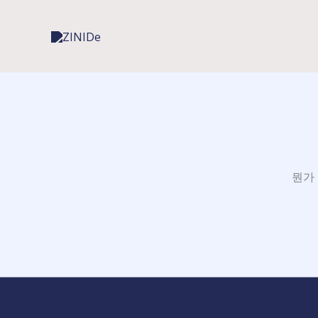
콘
텐
츠
로
건
너
뛰
기
뭔가