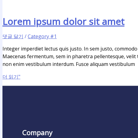
Lorem ipsum dolor sit amet
댓글 달기
/
Category #1
Integer imperdiet lectus quis justo. In sem justo, commodo u
Maecenas fermentum, sem in pharetra pellentesque, velit tu
non enim vestibulum interdum. Fusce aliquam vestibulum
더 읽기"
Company