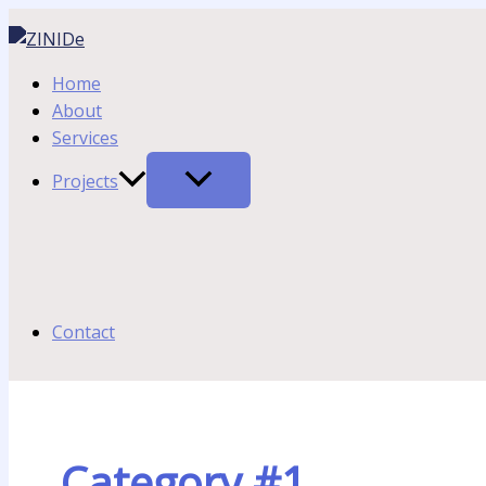
콘
Etiam
Aliquam
Quis
Lorem
텐
bibendum
id
autem
ipsum
츠
elit
dolor
vel
dolor
Home
로
eget
eum
sit
About
건
erat
iure
amet
Services
너
뛰
Projects
기
Contact
Category #1