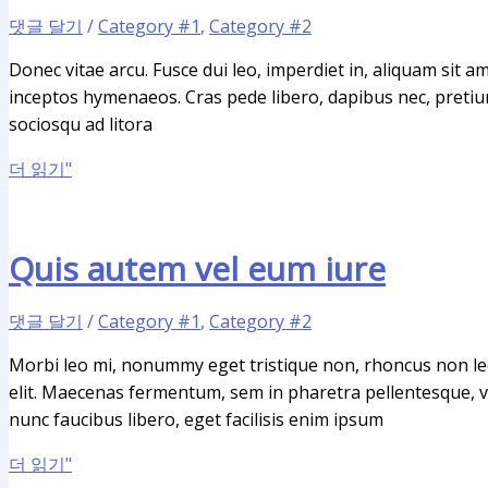
댓글 달기
/
Category #1
,
Category #2
Donec vitae arcu. Fusce dui leo, imperdiet in, aliquam sit am
inceptos hymenaeos. Cras pede libero, dapibus nec, pretium 
sociosqu ad litora
더 읽기"
Quis autem vel eum iure
댓글 달기
/
Category #1
,
Category #2
Morbi leo mi, nonummy eget tristique non, rhoncus non leo.
elit. Maecenas fermentum, sem in pharetra pellentesque, vel
nunc faucibus libero, eget facilisis enim ipsum
더 읽기"